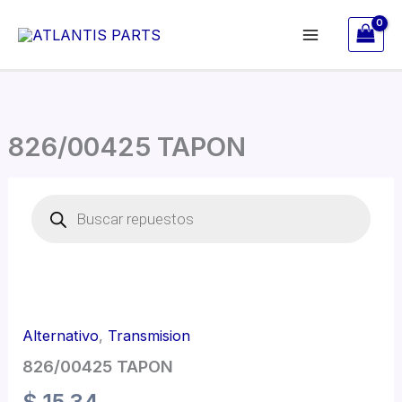
Ir
al
contenido
826/00425 TAPON
826/00425
Búsqueda
TAPON
de
cantidad
productos
Alternativo
,
Transmision
826/00425 TAPON