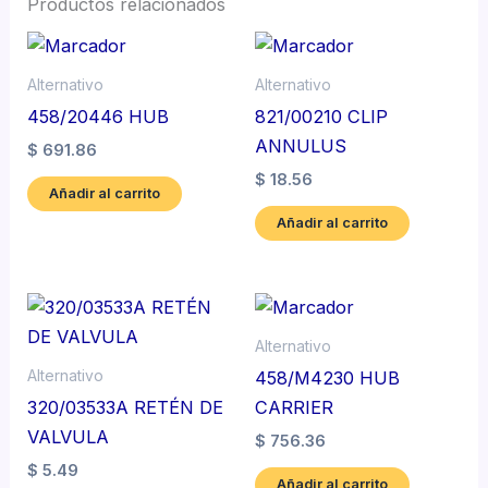
Productos relacionados
Alternativo
Alternativo
458/20446 HUB
821/00210 CLIP
ANNULUS
$
691.86
$
18.56
Añadir al carrito
Añadir al carrito
Alternativo
Alternativo
458/M4230 HUB
320/03533A RETÉN DE
CARRIER
VALVULA
$
756.36
$
5.49
Añadir al carrito