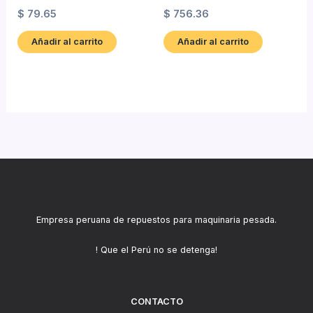
$
79.65
$
756.36
Añadir al carrito
Añadir al carrito
Empresa peruana de repuestos para maquinaria pesada.
! Que el Perú no se detenga!
CONTACTO