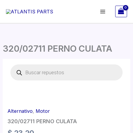
Ir
al
contenido
320/02711 PERNO CULATA
320/02711
Búsqueda
PERNO
de
CULATA
productos
cantidad
Alternativo
,
Motor
320/02711 PERNO CULATA