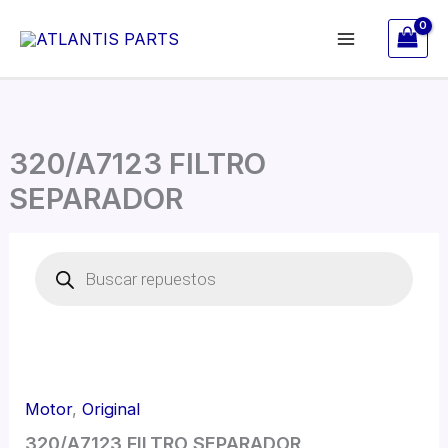
Ir
al
contenido
320/A7123 FILTRO
SEPARADOR
320/A7123
Búsqueda
FILTRO
de
SEPARADOR
productos
cantidad
Motor
,
Original
320/A7123 FILTRO SEPARADOR